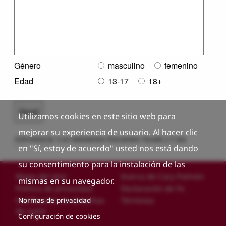
Utilizamos cookies en este sitio web para
mejorar su experiencia de usuario. Al hacer clic
en "Sí, estoy de acuerdo" usted nos está dando
su consentimiento para la instalación de las
Custom footer
Mapa del sitio
Acerca de Cary Palmón
mismas en su navegador.
Política de privacidad
Declaración de Fe
Notificación de derechos
Términos
Normas de privacidad
de autor
Configuración de cookies