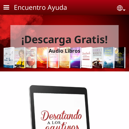
Skip to main content
Encuentro Ayuda
Se
¡Descarga Gratis!
Audio Libros