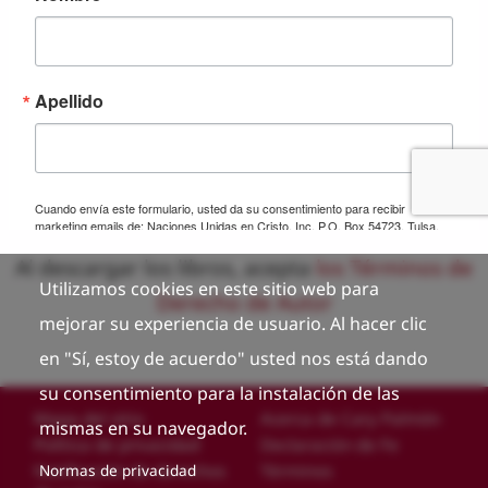
Al descargar los libros, acepta
los Términos de
Utilizamos cookies en este sitio web para
Derecho de Autor
mejorar su experiencia de usuario. Al hacer clic
en "Sí, estoy de acuerdo" usted nos está dando
su consentimiento para la instalación de las
Custom footer
Mapa del sitio
Acerca de Cary Palmón
mismas en su navegador.
Política de privacidad
Declaración de Fe
Notificación de derechos
Términos
Normas de privacidad