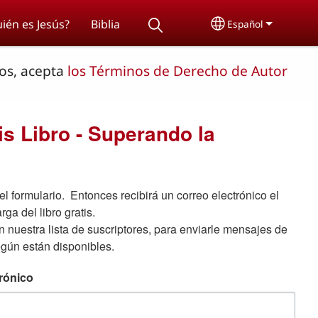
ién es Jesús?
Biblia
Español
Select your lang
ros, acepta
los Términos de Derecho de Autor