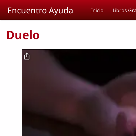
Skip to main content
Encuentro Ayuda
Inicio
Libros Gra
Duelo
Archivo de vídeo