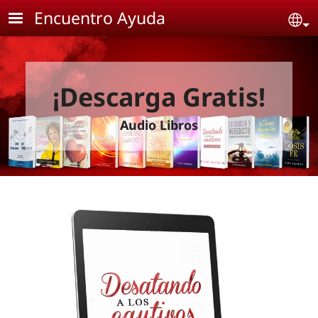
Skip to main content
Encuentro Ayuda
Se
¡Descarga Gratis!
Audio Libros