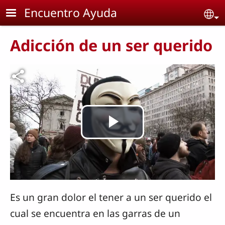
Skip to main content
Encuentro Ayuda
Se
Adicción de un ser querido
Archivo de vídeo
Reproducir
Vídeo
Es un gran dolor el tener a un ser querido el
cual se encuentra en las garras de un