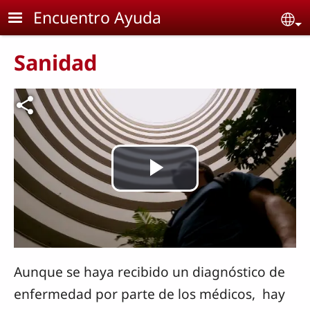
Skip to main content
Encuentro Ayuda
Se
Sanidad
Archivo de vídeo
Reproducir
Vídeo
Aunque se haya recibido un diagnóstico de
enfermedad por parte de los médicos, hay