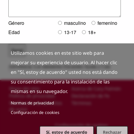
Utilizamos cookies en este sitio web para
mejorar su experiencia de usuario. Al hacer clic
en "Sí, estoy de acuerdo" usted nos está dando
su consentimiento para la instalación de las
Custom footer
Mapa del sitio
Acerca de Cary Palmón
mismas en su navegador.
Política de privacidad
Declaración de Fe
Notificación de derechos
Términos
Normas de privacidad
de autor
Configuración de cookies
Configuración de cookies
Sí, estoy de acuerdo
Rechazar